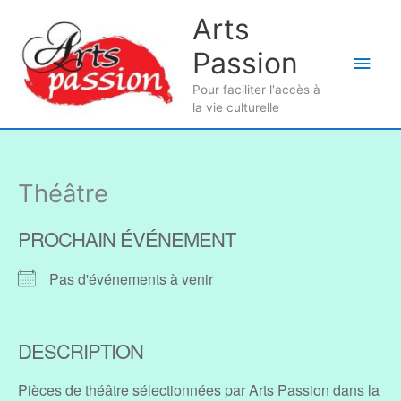
Aller
Arts
au
Passion
contenu
Men
Pour faciliter l'accès à
princ
la vie culturelle
Théâtre
PROCHAIN ÉVÉNEMENT
Pas d'événements à venir
DESCRIPTION
Pièces de théâtre sélectionnées par Arts Passion dans la