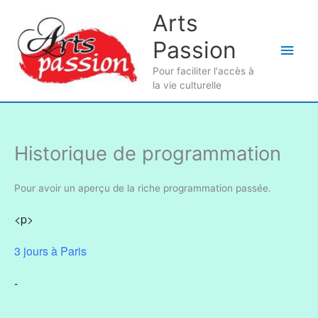
Aller
Arts
au
Passion
contenu
Men
Pour faciliter l'accès à
princ
la vie culturelle
Historique de programmation
Pour avoir un aperçu de la riche programmation passée.
<p>
3 jours à Paris
-