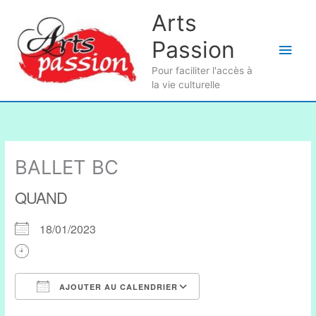
Aller
Arts
au
Passion
contenu
Men
Pour faciliter l'accès à
princ
la vie culturelle
BALLET BC
QUAND
18/01/2023
AJOUTER AU CALENDRIER
Télécharger ICS
Calendrier Google