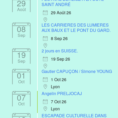
29
SAINT ANDRÉ
Août
29 Août 26
LES CARRIERES DES LUMIERES
08
AUX BAUX ET LE PONT DU GARD.
Sep
8 Sep 26
2 jours en SUISSE.
19
19 Sep 26
Sep
Gautier CAPUÇON / Simone YOUNG
01
1 Oct 26
Oct
Lyon
Angelin PRELJOCAJ
07
7 Oct 26
Oct
Lyon
ESCAPADE CULTURELLE DANS