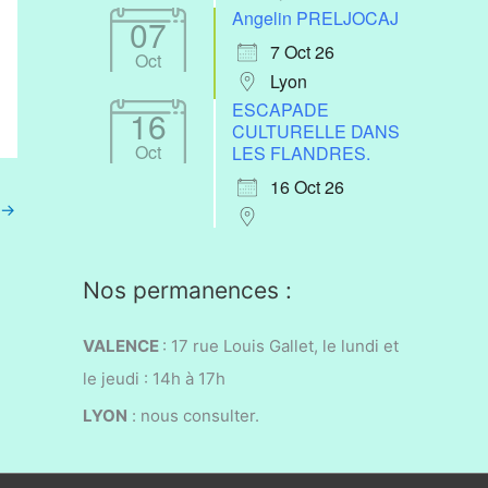
Angelin PRELJOCAJ
07
7 Oct 26
Oct
Lyon
ESCAPADE
16
CULTURELLE DANS
Oct
LES FLANDRES.
16 Oct 26
→
Nos permanences :
VALENCE
: 17 rue Louis Gallet, l
e lundi et
le jeudi : 14h à 17h
LYON
:
nous consulter.