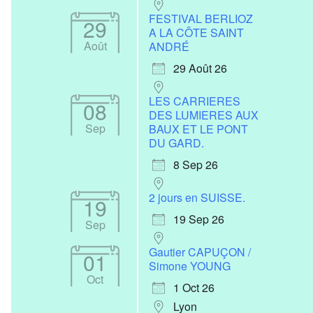
FESTIVAL BERLIOZ
29
A LA CÔTE SAINT
Août
ANDRÉ
29 Août 26
LES CARRIERES
08
Office 365
Outlook Live
DES LUMIERES AUX
Sep
BAUX ET LE PONT
DU GARD.
8 Sep 26
2 jours en SUISSE.
19
19 Sep 26
Sep
Gautier CAPUÇON /
01
Simone YOUNG
Oct
1 Oct 26
Lyon