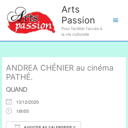
Aller
Arts
au
Passion
contenu
Men
Pour faciliter l'accès à
princ
la vie culturelle
ANDREA CHÉNIER au cinéma
PATHÉ.
QUAND
13/12/2025
18h55
AJOUTER AU CALENDRIER