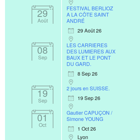
FESTIVAL BERLIOZ
29
A LA CÔTE SAINT
Août
ANDRÉ
29 Août 26
LES CARRIERES
08
Office 365
Outlook Live
DES LUMIERES AUX
Sep
BAUX ET LE PONT
DU GARD.
8 Sep 26
2 jours en SUISSE.
19
19 Sep 26
Sep
Gautier CAPUÇON /
01
Simone YOUNG
Oct
1 Oct 26
Lyon