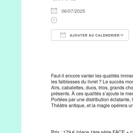
06/07/2025
AJOUTER AU CALENDRIER
Télécharger ICS
Faut-il encore vanter les qualités imme
les faiblesses du livret ? Le succès mon
Airs, cabalettes, duos, trios, grands c
présents. À ces qualités s’ajoute le me
Portées par une distribution éclatante, 
Théâtre antique, et la magie opérera un
Prix : 179 € (place 1ère série FACE + 