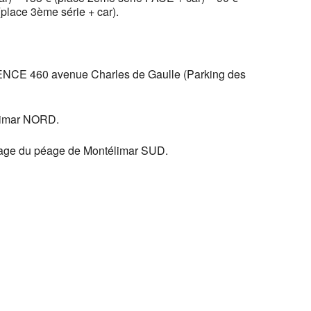
place 3ème série + car).
NCE 460 avenue Charles de Gaulle (Parking des
élimar NORD.
turage du péage de Montélimar SUD.