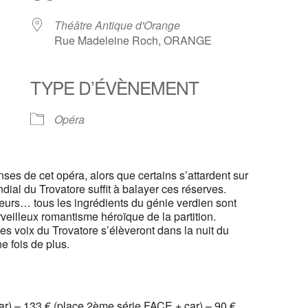
Théâtre Antique d'Orange
Rue Madeleine Roch, ORANGE
TYPE D’ÉVÈNEMENT
Calendrier Google
iCalendar
Opéra
nses de cet opéra, alors que certains s’attardent sur
dial du Trovatore suffit à balayer ces réserves.
hœurs… tous les ingrédients du génie verdien sont
rveilleux romantisme héroïque de la partition.
les voix du Trovatore s’élèveront dans la nuit du
e fois de plus.
car) – 133 € (place 2ème série FACE + car) – 90 €