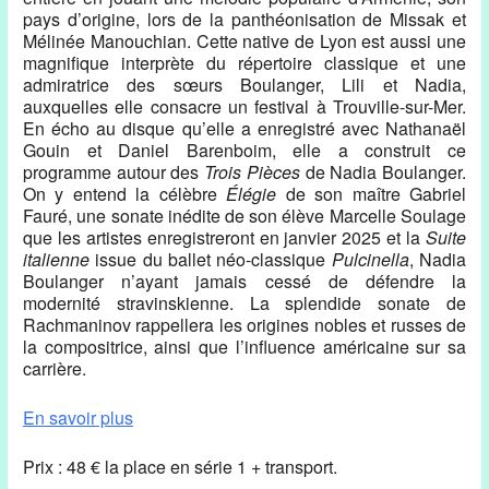
pays d’origine, lors de la panthéonisation de Missak et
Mélinée Manouchian. Cette native de Lyon est aussi une
magnifique interprète du répertoire classique et une
admiratrice des sœurs Boulanger, Lili et Nadia,
auxquelles elle consacre un festival à Trouville-sur-Mer.
En écho au disque qu’elle a enregistré avec Nathanaël
Gouin et Daniel Barenboim, elle a construit ce
programme autour des
Trois Pièces
de Nadia Boulanger.
On y entend la célèbre
Élégie
de son maître Gabriel
Fauré, une sonate inédite de son élève Marcelle Soulage
que les artistes enregistreront en janvier 2025 et la
Suite
italienne
issue du ballet néo-classique
Pulcinella
, Nadia
Boulanger n’ayant jamais cessé de défendre la
modernité stravinskienne. La splendide sonate de
Rachmaninov rappellera les origines nobles et russes de
la compositrice, ainsi que l’influence américaine sur sa
carrière.
En savoir plus
Prix : 48 € la place en série 1 + transport.