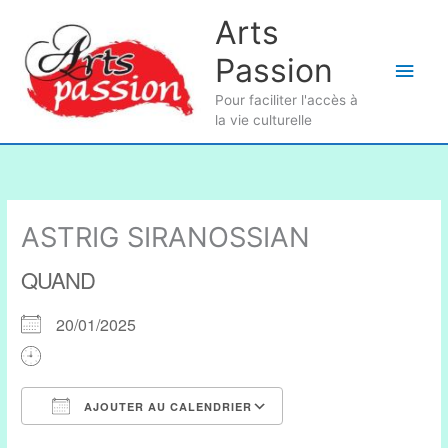
Aller
Arts
au
Passion
contenu
Men
Pour faciliter l'accès à
princ
la vie culturelle
ASTRIG SIRANOSSIAN
QUAND
20/01/2025
AJOUTER AU CALENDRIER
Télécharger ICS
Calendrier Google