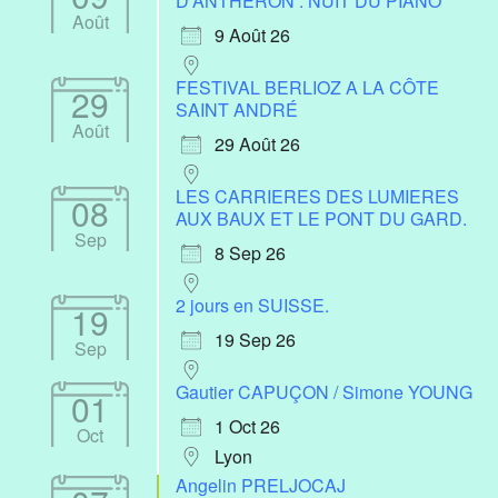
D'ANTHÉRON : NUIT DU PIANO
Août
9 Août 26
FESTIVAL BERLIOZ A LA CÔTE
29
SAINT ANDRÉ
Août
29 Août 26
LES CARRIERES DES LUMIERES
08
AUX BAUX ET LE PONT DU GARD.
Sep
8 Sep 26
2 jours en SUISSE.
19
19 Sep 26
Sep
Gautier CAPUÇON / Simone YOUNG
01
1 Oct 26
Oct
Lyon
Angelin PRELJOCAJ