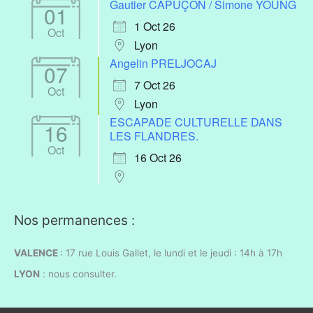
Gautier CAPUÇON / Simone YOUNG
01
1 Oct 26
Oct
Lyon
Angelin PRELJOCAJ
07
7 Oct 26
Oct
Lyon
ESCAPADE CULTURELLE DANS
16
LES FLANDRES.
Oct
16 Oct 26
Nos permanences :
VALENCE
: 17 rue Louis Gallet, l
e lundi et le jeudi : 14h à 17h
LYON
:
nous consulter.