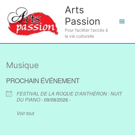
Aller
Arts
au
Passion
contenu
Men
Pour faciliter l'accès à
princ
la vie culturelle
Musique
PROCHAIN ÉVÉNEMENT
FESTIVAL DE LA ROQUE D'ANTHÉRON : NUIT
DU PIANO
- 09/08/2026 -
Voir tout