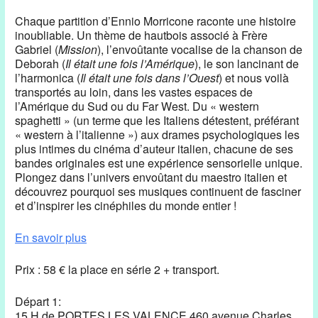
Chaque partition d’Ennio Morricone raconte une histoire
inoubliable. Un thème de hautbois associé à Frère
Gabriel (
Mission
), l’envoûtante vocalise de la chanson de
Deborah (
Il était une fois l’Amérique
), le son lancinant de
l’harmonica (
Il était une fois dans l’Ouest
) et nous voilà
transportés au loin, dans les vastes espaces de
l’Amérique du Sud ou du Far West. Du « western
spaghetti » (un terme que les Italiens détestent, préférant
« western à l’italienne ») aux drames psychologiques les
plus intimes du cinéma d’auteur italien, chacune de ses
bandes originales est une expérience sensorielle unique.
Plongez dans l’univers envoûtant du maestro italien et
découvrez pourquoi ses musiques continuent de fasciner
et d’inspirer les cinéphiles du monde entier !
En savoir plus
Prix : 58 € la place en série 2 + transport.
Départ 1:
15 H de PORTES LES VALENCE 460 avenue Charles