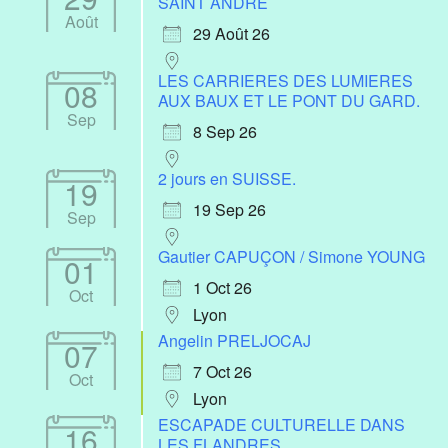
SAINT ANDRÉ
Août
29 Août 26
LES CARRIERES DES LUMIERES
08
AUX BAUX ET LE PONT DU GARD.
Sep
8 Sep 26
2 jours en SUISSE.
19
19 Sep 26
Sep
Gautier CAPUÇON / Simone YOUNG
01
1 Oct 26
Oct
Lyon
Angelin PRELJOCAJ
07
7 Oct 26
Oct
Lyon
ESCAPADE CULTURELLE DANS
16
LES FLANDRES.