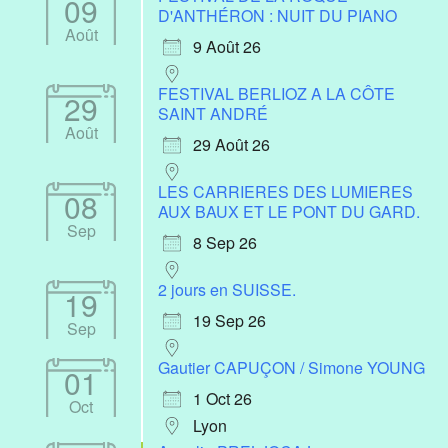
09
D'ANTHÉRON : NUIT DU PIANO
Août
9 Août 26
FESTIVAL BERLIOZ A LA CÔTE
29
SAINT ANDRÉ
Août
29 Août 26
LES CARRIERES DES LUMIERES
08
AUX BAUX ET LE PONT DU GARD.
Sep
8 Sep 26
2 jours en SUISSE.
19
19 Sep 26
Sep
Gautier CAPUÇON / Simone YOUNG
01
1 Oct 26
Oct
Lyon