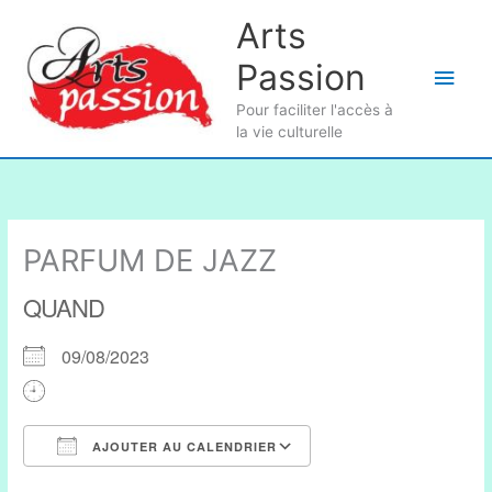
Aller
Arts
au
Passion
contenu
Men
Pour faciliter l'accès à
princ
la vie culturelle
PARFUM DE JAZZ
QUAND
09/08/2023
AJOUTER AU CALENDRIER
Télécharger ICS
Calendrier Google