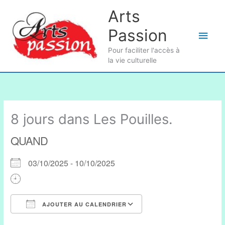
Aller
Arts
au
Passion
contenu
Men
Pour faciliter l'accès à
princ
la vie culturelle
8 jours dans Les Pouilles.
QUAND
03/10/2025 - 10/10/2025
AJOUTER AU CALENDRIER
Télécharger ICS
Calendrier Google