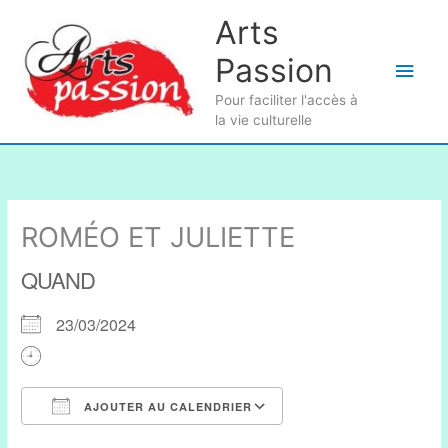
Aller
Arts
au
Passion
contenu
Men
Pour faciliter l'accès à
princ
la vie culturelle
ROMÉO ET JULIETTE
QUAND
23/03/2024
AJOUTER AU CALENDRIER
Télécharger ICS
Calendrier Google