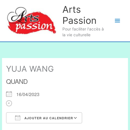
Aller
Arts
au
Passion
contenu
Men
Pour faciliter l'accès à
princ
la vie culturelle
YUJA WANG
QUAND
16/04/2023
AJOUTER AU CALENDRIER
Télécharger ICS
Calendrier Google