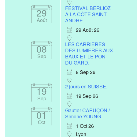
FESTIVAL BERLIOZ
29
A LA CÔTE SAINT
Août
ANDRÉ
29 Août 26
LES CARRIERES
08
DES LUMIERES AUX
Sep
BAUX ET LE PONT
DU GARD.
8 Sep 26
2 jours en SUISSE.
19
19 Sep 26
Sep
Gautier CAPUÇON /
01
Simone YOUNG
Oct
1 Oct 26
Lyon