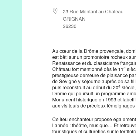
23 Rue Montant au Château
GRIGNAN
26230
Au cœur de la Drôme provençale, domi
est bâti sur un promontoire rocheux sur
Renaissance et du classicisme français
e
Château fort mentionné dès le 11
sièc
prestigieuse demeure de plaisance par
de Sévigné y séjourne auprès de sa fil
e
puis reconstruit au début du 20
siècle,
Drôme qui poursuit un programme ambiti
Monument historique en 1993 et labell
aux visiteurs de précieux témoignages s
Ce lieu enchanteur propose également 
l’année : théâtre, musique… Et retrouv
touristiques et culturelles sur le territoir